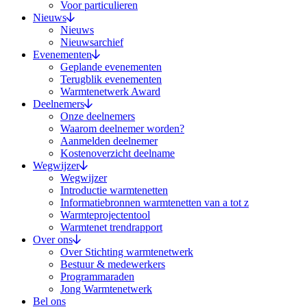
Voor particulieren
Nieuws
Nieuws
Nieuwsarchief
Evenementen
Geplande evenementen
Terugblik evenementen
Warmtenetwerk Award
Deelnemers
Onze deelnemers
Waarom deelnemer worden?
Aanmelden deelnemer
Kostenoverzicht deelname
Wegwijzer
Wegwijzer
Introductie warmtenetten
Informatiebronnen warmtenetten van a tot z
Warmteprojectentool
Warmtenet trendrapport
Over ons
Over Stichting warmtenetwerk
Bestuur & medewerkers
Programmaraden
Jong Warmtenetwerk
Bel ons