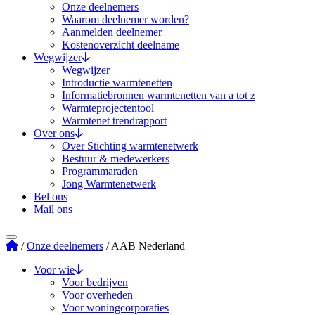
Onze deelnemers
Waarom deelnemer worden?
Aanmelden deelnemer
Kostenoverzicht deelname
Wegwijzer
Wegwijzer
Introductie warmtenetten
Informatiebronnen warmtenetten van a tot z
Warmteprojectentool
Warmtenet trendrapport
Over ons
Over Stichting warmtenetwerk
Bestuur & medewerkers
Programmaraden
Jong Warmtenetwerk
Bel ons
Mail ons
Stichting Warmtenetwerk
/
Onze deelnemers
/
AAB Nederland
Voor wie
Voor bedrijven
Voor overheden
Voor woningcorporaties