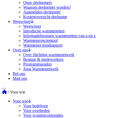
Onze deelnemers
Waarom deelnemer worden?
Aanmelden deelnemer
Kostenoverzicht deelname
Wegwijzer
Wegwijzer
Introductie warmtenetten
Informatiebronnen warmtenetten van a tot z
Warmteprojectentool
Warmtenet trendrapport
Over ons
Over Stichting warmtenetwerk
Bestuur & medewerkers
Programmaraden
Jong Warmtenetwerk
Bel ons
Mail ons
Stichting Warmtenetwerk
/
Voor wie
Voor wie
Voor bedrijven
Voor overheden
Voor woningcorporaties