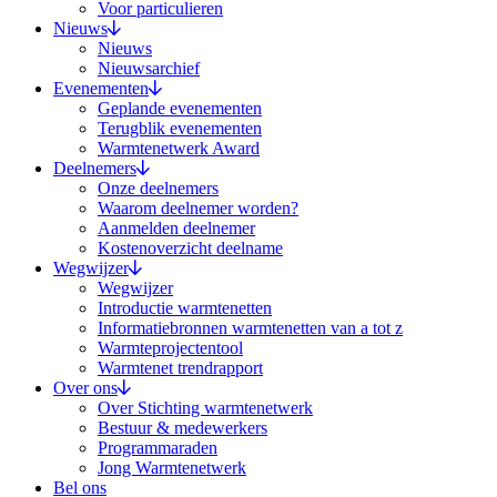
Voor particulieren
Nieuws
Nieuws
Nieuwsarchief
Evenementen
Geplande evenementen
Terugblik evenementen
Warmtenetwerk Award
Deelnemers
Onze deelnemers
Waarom deelnemer worden?
Aanmelden deelnemer
Kostenoverzicht deelname
Wegwijzer
Wegwijzer
Introductie warmtenetten
Informatiebronnen warmtenetten van a tot z
Warmteprojectentool
Warmtenet trendrapport
Over ons
Over Stichting warmtenetwerk
Bestuur & medewerkers
Programmaraden
Jong Warmtenetwerk
Bel ons