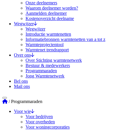
Onze deelnemers
Waarom deelnemer worden?
Aanmelden deelnemer
Kostenoverzicht deelname
Wegwijzer
Wegwijzer
Introductie warmtenetten
Informatiebronnen warmtenetten van a tot z
Warmteprojectentool
Warmtenet trendrapport
Over ons
Over Stichting warmtenetwerk
Bestuur & medewerkers
Programmaraden
Jong Warmtenetwerk
Bel ons
Mail ons
Stichting Warmtenetwerk
/
Programmaraden
Voor wie
Voor bedrijven
Voor overheden
Voor woningcorporaties