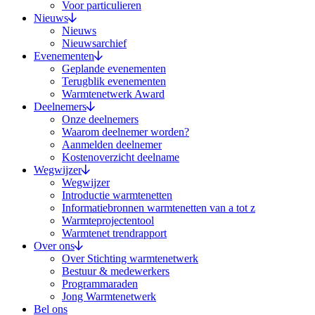
Voor particulieren
Nieuws
Nieuws
Nieuwsarchief
Evenementen
Geplande evenementen
Terugblik evenementen
Warmtenetwerk Award
Deelnemers
Onze deelnemers
Waarom deelnemer worden?
Aanmelden deelnemer
Kostenoverzicht deelname
Wegwijzer
Wegwijzer
Introductie warmtenetten
Informatiebronnen warmtenetten van a tot z
Warmteprojectentool
Warmtenet trendrapport
Over ons
Over Stichting warmtenetwerk
Bestuur & medewerkers
Programmaraden
Jong Warmtenetwerk
Bel ons