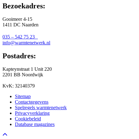
Bezoekadres:
Gooimeer 4-15
1411 DC Naarden
035 – 542 75 23
info@warmtenetwerk.nl
Postadres:
Kapteynstraat 1 Unit 220
2201 BB Noordwijk
KvK: 32140379
Sitemap
Contactgegevens
Spelregels warmtenetwerk
Privacyverklaring
Cookiebeleid
Database magazines
Go to top