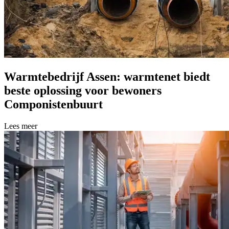
Warmtebedrijf Assen: warmtenet biedt
beste oplossing voor bewoners
Componistenbuurt
Lees meer over Warmtebedrijf Assen: warmtenet biedt beste oplossi
Lees meer