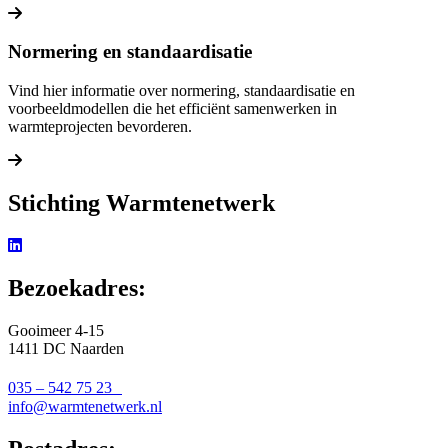
Lees meer over Wegwijzer
Normering en standaardisatie
Vind hier informatie over normering, standaardisatie en
voorbeeldmodellen die het efficiënt samenwerken in
warmteprojecten bevorderen.
Lees meer over Normeringen en standaardisatie
Stichting Warmtenetwerk
Bezoekadres:
Gooimeer 4-15
1411 DC Naarden
035 – 542 75 23
info@warmtenetwerk.nl