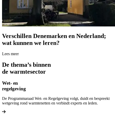
Verschillen Denemarken en Nederland;
wat kunnen we leren?
Lees meer over Verschillen Denemarken en Nederland; wat kunnen w
Lees meer
De thema’s binnen
de warmtesector
Wet- en
regelgeving
De Programmaraad Wet- en Regelgeving volgt, duidt en bespreekt
wetgeving rond warmtenetten en verbindt experts en leden.