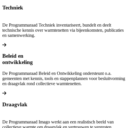
Lees meer over Programmaraad Wet- en Regelgeving
Techniek
De Programmaraad Techniek inventariseert, bundelt en deelt
technische kennis over warmtenetten via bijeenkomsten, publicaties
en samenwerking.
Lees meer over Programmaraad Techniek
Beleid en
ontwikkeling
De Programmaraad Beleid en Ontwikkeling ondersteunt o.a.
gemeenten met kennis, tools en stappenplannen voor besluitvorming
en draagvlak rond collectieve warmtenetten.
Lees meer over Programmaraad Beleid & Ontwikkeling
Draagvlak
De Programmaraad Imago werkt aan een realistisch beeld van
collectieve warmte om draagvlak en vertrouwen te vergroten.