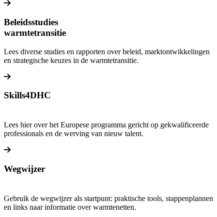
Lees meer over Subsidies warmtenetten
Beleidsstudies
warmtetransitie
Lees diverse studies en rapporten over beleid, marktontwikkelingen
en strategische keuzes in de warmtetransitie.
Lees meer over Beleidsstudies warmte & koude
Skills4DHC
Lees hier over het Europese programma gericht op gekwalificeerde
professionals en de werving van nieuw talent.
Lees meer over Skills4DHC
Wegwijzer
Gebruik de wegwijzer als startpunt: praktische tools, stappenplannen
en links naar informatie over warmtenetten.