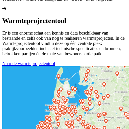
Lees meer over Programmaraad Imago
Warmteprojectentool
Er is een enorme schat aan kennis en data beschikbaar van
bestaande en zelfs ook van nog te realiseren warmteprojecten. In de
Warmteprojectentool vindt u deze op één centrale plek:
praktijkvoorbeelden inclusief technische specificaties en bronnen,
betrokken partijen én de mate van bewonersparticipatie.
Naar de warmteprojectentool