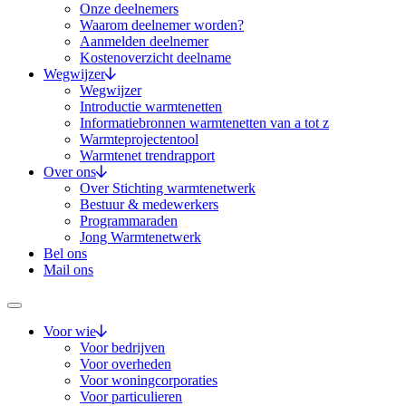
Onze deelnemers
Waarom deelnemer worden?
Aanmelden deelnemer
Kostenoverzicht deelname
Wegwijzer
Wegwijzer
Introductie warmtenetten
Informatiebronnen warmtenetten van a tot z
Warmteprojectentool
Warmtenet trendrapport
Over ons
Over Stichting warmtenetwerk
Bestuur & medewerkers
Programmaraden
Jong Warmtenetwerk
Bel ons
Mail ons
Voor wie
Voor bedrijven
Voor overheden
Voor woningcorporaties
Voor particulieren