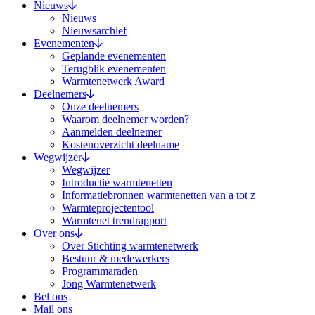
Nieuws
Nieuws
Nieuwsarchief
Evenementen
Geplande evenementen
Terugblik evenementen
Warmtenetwerk Award
Deelnemers
Onze deelnemers
Waarom deelnemer worden?
Aanmelden deelnemer
Kostenoverzicht deelname
Wegwijzer
Wegwijzer
Introductie warmtenetten
Informatiebronnen warmtenetten van a tot z
Warmteprojectentool
Warmtenet trendrapport
Over ons
Over Stichting warmtenetwerk
Bestuur & medewerkers
Programmaraden
Jong Warmtenetwerk
Bel ons
Mail ons