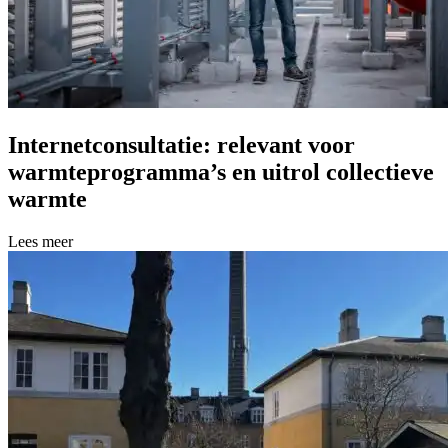
Internetconsultatie: relevant voor
warmteprogramma’s en uitrol collectieve
warmte
Lees meer over Internetconsultatie: relevant voor warmteprogramma’s 
Lees meer