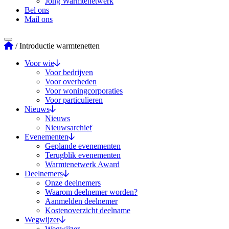
Jong Warmtenetwerk
Bel ons
Mail ons
Stichting Warmtenetwerk
/
Introductie warmtenetten
Voor wie
Voor bedrijven
Voor overheden
Voor woningcorporaties
Voor particulieren
Nieuws
Nieuws
Nieuwsarchief
Evenementen
Geplande evenementen
Terugblik evenementen
Warmtenetwerk Award
Deelnemers
Onze deelnemers
Waarom deelnemer worden?
Aanmelden deelnemer
Kostenoverzicht deelname
Wegwijzer
Wegwijzer