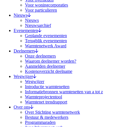
Voor woningcorporaties
Voor particulieren
Nieuws
Nieuws
Nieuwsarchief
Evenementen
Geplande evenementen
Terugblik evenementen
Warmtenetwerk Award
Deelnemers
Onze deelnemers
Waarom deelnemer worden?
Aanmelden deelnemer
Kostenoverzicht deelname
Wegwijzer
Wegwijzer
Introductie warmtenetten
Informatiebronnen warmtenetten van a tot z
Warmteprojectentool
Warmtenet trendrapport
Over ons
Over Stichting warmtenetwerk
Bestuur & medewerkers
Programmaraden