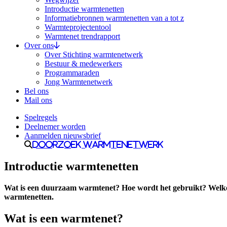
Introductie warmtenetten
Informatiebronnen warmtenetten van a tot z
Warmteprojectentool
Warmtenet trendrapport
Over ons
Over Stichting warmtenetwerk
Bestuur & medewerkers
Programmaraden
Jong Warmtenetwerk
Bel ons
Mail ons
Spelregels
Deelnemer worden
Aanmelden nieuwsbrief
Doorzoek Warmtenetwerk
Introductie warmtenetten
Wat is een duurzaam warmtenet? Hoe wordt het gebruikt? Welke
warmtenetten.
Wat is een warmtenet?