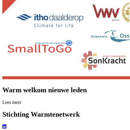
Warm welkom nieuwe leden
Lees meer over Warm welkom nieuwe leden
Lees meer
Stichting Warmtenetwerk