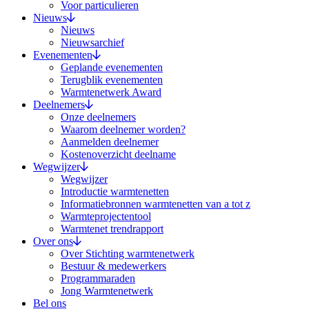
Voor particulieren
Nieuws
Nieuws
Nieuwsarchief
Evenementen
Geplande evenementen
Terugblik evenementen
Warmtenetwerk Award
Deelnemers
Onze deelnemers
Waarom deelnemer worden?
Aanmelden deelnemer
Kostenoverzicht deelname
Wegwijzer
Wegwijzer
Introductie warmtenetten
Informatiebronnen warmtenetten van a tot z
Warmteprojectentool
Warmtenet trendrapport
Over ons
Over Stichting warmtenetwerk
Bestuur & medewerkers
Programmaraden
Jong Warmtenetwerk
Bel ons