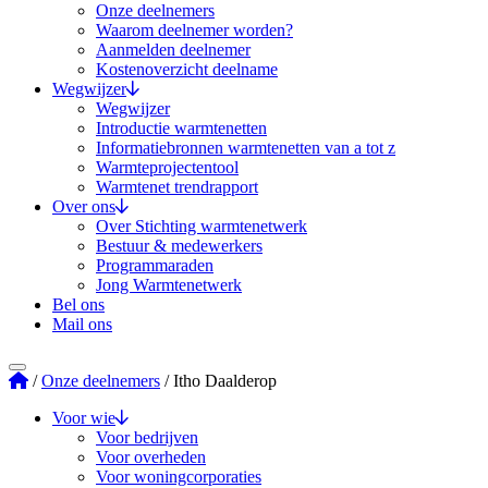
Onze deelnemers
Waarom deelnemer worden?
Aanmelden deelnemer
Kostenoverzicht deelname
Wegwijzer
Wegwijzer
Introductie warmtenetten
Informatiebronnen warmtenetten van a tot z
Warmteprojectentool
Warmtenet trendrapport
Over ons
Over Stichting warmtenetwerk
Bestuur & medewerkers
Programmaraden
Jong Warmtenetwerk
Bel ons
Mail ons
Stichting Warmtenetwerk
/
Onze deelnemers
/
Itho Daalderop
Voor wie
Voor bedrijven
Voor overheden
Voor woningcorporaties