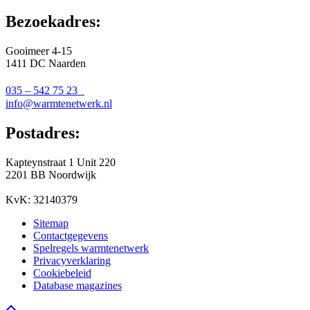
Bezoekadres:
Gooimeer 4-15
1411 DC Naarden
035 – 542 75 23
info@warmtenetwerk.nl
Postadres:
Kapteynstraat 1 Unit 220
2201 BB Noordwijk
KvK: 32140379
Sitemap
Contactgegevens
Spelregels warmtenetwerk
Privacyverklaring
Cookiebeleid
Database magazines
Go to top