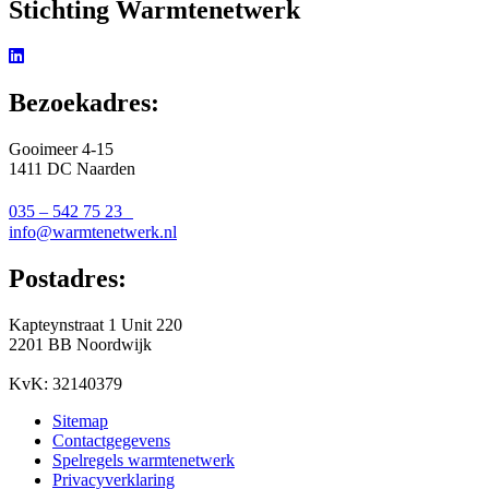
Stichting Warmtenetwerk
Bezoekadres:
Gooimeer 4-15
1411 DC Naarden
035 – 542 75 23
info@warmtenetwerk.nl
Postadres:
Kapteynstraat 1 Unit 220
2201 BB Noordwijk
KvK: 32140379
Sitemap
Contactgegevens
Spelregels warmtenetwerk
Privacyverklaring