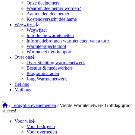
Onze deelnemers
Waarom deelnemer worden?
Aanmelden deelnemer
Kostenoverzicht deelname
Wegwijzer
Wegwijzer
Introductie warmtenetten
Informatiebronnen warmtenetten van a tot z
Warmteprojectentool
Warmtenet trendrapport
Over ons
Over Stichting warmtenetwerk
Bestuur & medewerkers
Programmaraden
Jong Warmtenetwerk
Bel ons
Mail ons
Stichting Warmtenetwerk
/
Terugblik evenementen
/
Vierde Warmtenetwerk Golfdag groot
succes!
Voor wie
Voor bedrijven
Voor overheden