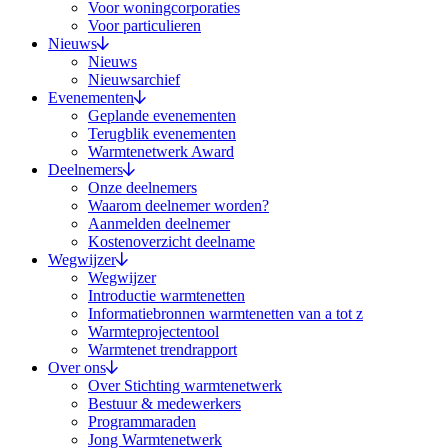
Voor woningcorporaties
Voor particulieren
Nieuws
Nieuws
Nieuwsarchief
Evenementen
Geplande evenementen
Terugblik evenementen
Warmtenetwerk Award
Deelnemers
Onze deelnemers
Waarom deelnemer worden?
Aanmelden deelnemer
Kostenoverzicht deelname
Wegwijzer
Wegwijzer
Introductie warmtenetten
Informatiebronnen warmtenetten van a tot z
Warmteprojectentool
Warmtenet trendrapport
Over ons
Over Stichting warmtenetwerk
Bestuur & medewerkers
Programmaraden
Jong Warmtenetwerk