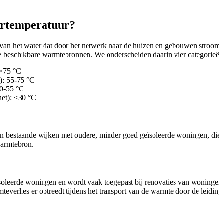
ertemperatuur?
n het water dat door het netwerk naar de huizen en gebouwen stroomt:
de beschikbare warmtebronnen. We onderscheiden daarin vier categorieë
 >75 °C
): 55-75 °C
30-55 °C
net): <30 °C
in bestaande wijken met oudere, minder goed geïsoleerde woningen, d
warmtebron.
oleerde woningen en wordt vaak toegepast bij renovaties van woningen
everlies er optreedt tijdens het transport van de warmte door de leidin