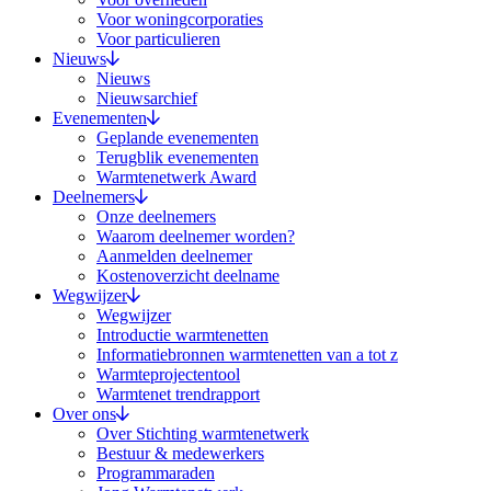
Voor woningcorporaties
Voor particulieren
Nieuws
Nieuws
Nieuwsarchief
Evenementen
Geplande evenementen
Terugblik evenementen
Warmtenetwerk Award
Deelnemers
Onze deelnemers
Waarom deelnemer worden?
Aanmelden deelnemer
Kostenoverzicht deelname
Wegwijzer
Wegwijzer
Introductie warmtenetten
Informatiebronnen warmtenetten van a tot z
Warmteprojectentool
Warmtenet trendrapport
Over ons
Over Stichting warmtenetwerk
Bestuur & medewerkers
Programmaraden