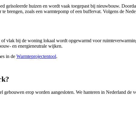
ed geïsoleerde huizen en wordt vaak toegepast bij nieuwbouw. Doordat d
e brengen, zoals een warmtepomp of een buffervat. Volgens de Nederla
n of vlak bij de woning lokaal wordt opgewarmd voor ruimteverwarmin
ouw- en energieneutrale wijken.
mes in de
Warmteprojectentool
.
rk?
eel gebouwen erop worden aangesloten. We hanteren in Nederland de v