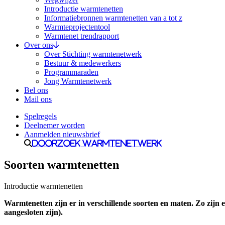
Introductie warmtenetten
Informatiebronnen warmtenetten van a tot z
Warmteprojectentool
Warmtenet trendrapport
Over ons
Over Stichting warmtenetwerk
Bestuur & medewerkers
Programmaraden
Jong Warmtenetwerk
Bel ons
Mail ons
Spelregels
Deelnemer worden
Aanmelden nieuwsbrief
Doorzoek Warmtenetwerk
Soorten warmtenetten
Introductie warmtenetten
Warmtenetten zijn er in verschillende soorten en maten. Zo zijn
aangesloten zijn).