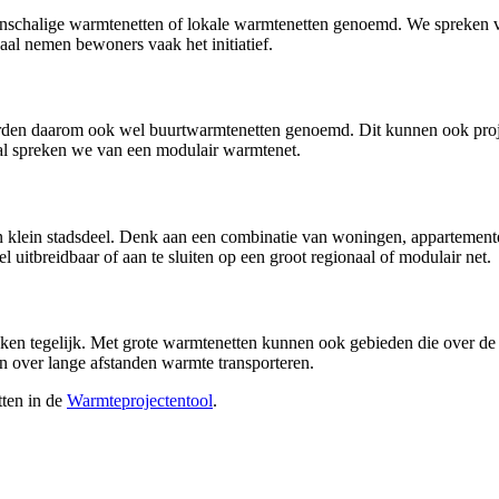
nschalige warmtenetten of lokale warmtenetten genoemd. We spreken 
haal nemen bewoners vaak het initiatief.
den daarom ook wel buurtwarmtenetten genoemd. Dit kunnen ook project
eval spreken we van een modulair warmtenet.
n klein stadsdeel. Denk aan een combinatie van woningen, appartemen
uitbreidbaar of aan te sluiten op een groot regionaal of modulair net.
jken tegelijk. Met grote warmtenetten kunnen ook gebieden die over d
over lange afstanden warmte transporteren.
tten in de
Warmteprojectentool
.