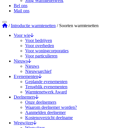
Jong Warmtenetwerk
Bel ons
Mail ons
Stichting Warmtenetwerk
/
Introductie warmtenetten
/
Soorten warmtenetten
Voor wie
Voor bedrijven
Voor overheden
Voor woningcorporaties
Voor particulieren
Nieuws
Nieuws
Nieuwsarchief
Evenementen
Geplande evenementen
Terugblik evenementen
Warmtenetwerk Award
Deelnemers
Onze deelnemers
Waarom deelnemer worden?
Aanmelden deelnemer
Kostenoverzicht deelname
Wegwijzer
Wegwijzer