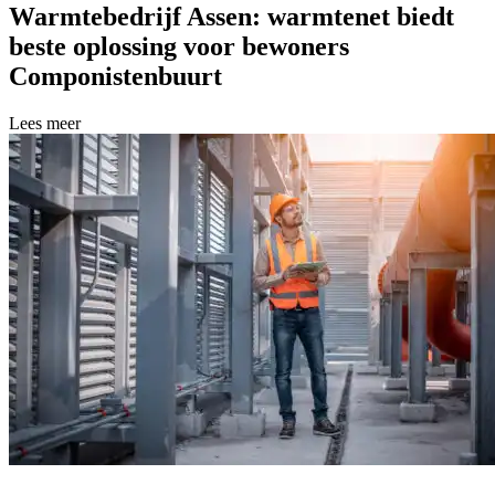
Warmtebedrijf Assen: warmtenet biedt
beste oplossing voor bewoners
Componistenbuurt
Lees meer over Warmtebedrijf Assen: warmtenet biedt beste oplossi
Lees meer