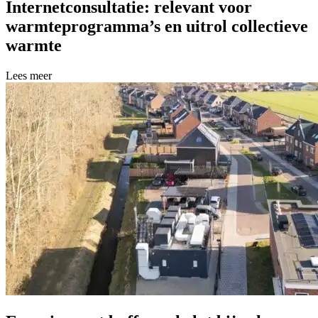
Internetconsultatie: relevant voor
warmteprogramma’s en uitrol collectieve
warmte
Lees meer over Internetconsultatie: relevant voor warmteprogramma’s 
Lees meer