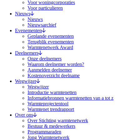
Voor woningcorporaties
Voor particulieren
Nieuws
Nieuws
Nieuwsarchief
Evenementen
Geplande evenementen
Terugblik evenementen
Warmtenetwerk Award
Deelnemers
Onze deelnemers
Waarom deelnemer worden?
Aanmelden deelnemer
Kostenoverzicht deelname
Wegwijzer
Wegwijzer
Introductie warmtenetten
Informatiebronnen warmtenetten van a tot z
Warmteprojectentool
Warmtenet trendrapport
Over ons
Over Stichting warmtenetwerk
Bestuur & medewerkers
Programmaraden
Jong Warmtenetwerk