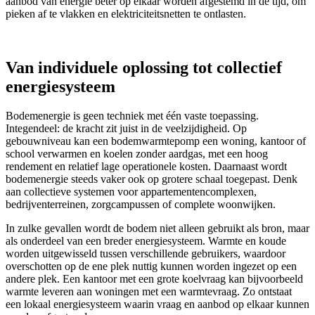
aanbod van energie beter op elkaar worden afgestemd in de tijd, om
pieken af te vlakken en elektriciteitsnetten te ontlasten.
Van individuele oplossing tot collectief
energiesysteem
Bodemenergie is geen techniek met één vaste toepassing.
Integendeel: de kracht zit juist in de veelzijdigheid. Op
gebouwniveau kan een bodemwarmtepomp een woning, kantoor of
school verwarmen en koelen zonder aardgas, met een hoog
rendement en relatief lage operationele kosten. Daarnaast wordt
bodemenergie steeds vaker ook op grotere schaal toegepast. Denk
aan collectieve systemen voor appartementencomplexen,
bedrijventerreinen, zorgcampussen of complete woonwijken.
In zulke gevallen wordt de bodem niet alleen gebruikt als bron, maar
als onderdeel van een breder energiesysteem. Warmte en koude
worden uitgewisseld tussen verschillende gebruikers, waardoor
overschotten op de ene plek nuttig kunnen worden ingezet op een
andere plek. Een kantoor met een grote koelvraag kan bijvoorbeeld
warmte leveren aan woningen met een warmtevraag. Zo ontstaat
een lokaal energiesysteem waarin vraag en aanbod op elkaar kunnen