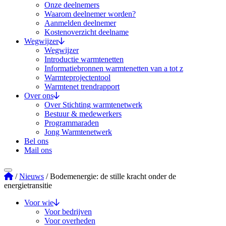
Onze deelnemers
Waarom deelnemer worden?
Aanmelden deelnemer
Kostenoverzicht deelname
Wegwijzer
Wegwijzer
Introductie warmtenetten
Informatiebronnen warmtenetten van a tot z
Warmteprojectentool
Warmtenet trendrapport
Over ons
Over Stichting warmtenetwerk
Bestuur & medewerkers
Programmaraden
Jong Warmtenetwerk
Bel ons
Mail ons
Stichting Warmtenetwerk
/
Nieuws
/
Bodemenergie: de stille kracht onder de
energietransitie
Voor wie
Voor bedrijven
Voor overheden