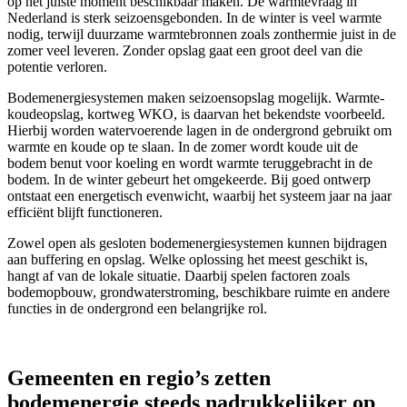
op het juiste moment beschikbaar maken. De warmtevraag in
Nederland is sterk seizoensgebonden. In de winter is veel warmte
nodig, terwijl duurzame warmtebronnen zoals zonthermie juist in de
zomer veel leveren. Zonder opslag gaat een groot deel van die
potentie verloren.
Bodemenergiesystemen maken seizoensopslag mogelijk. Warmte-
koudeopslag, kortweg WKO, is daarvan het bekendste voorbeeld.
Hierbij worden watervoerende lagen in de ondergrond gebruikt om
warmte en koude op te slaan. In de zomer wordt koude uit de
bodem benut voor koeling en wordt warmte teruggebracht in de
bodem. In de winter gebeurt het omgekeerde. Bij goed ontwerp
ontstaat een energetisch evenwicht, waarbij het systeem jaar na jaar
efficiënt blijft functioneren.
Zowel open als gesloten bodemenergiesystemen kunnen bijdragen
aan buffering en opslag. Welke oplossing het meest geschikt is,
hangt af van de lokale situatie. Daarbij spelen factoren zoals
bodemopbouw, grondwaterstroming, beschikbare ruimte en andere
functies in de ondergrond een belangrijke rol.
Gemeenten en regio’s zetten
bodemenergie steeds nadrukkelijker op