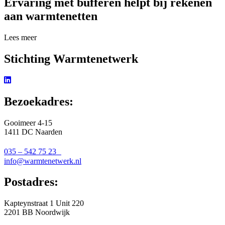
Ervaring met bufferen helpt bij rekenen
aan warmtenetten
Lees meer over Ervaring met bufferen helpt bij rekenen aan warmtene
Lees meer
Stichting Warmtenetwerk
Bezoekadres:
Gooimeer 4-15
1411 DC Naarden
035 – 542 75 23
info@warmtenetwerk.nl
Postadres:
Kapteynstraat 1 Unit 220
2201 BB Noordwijk