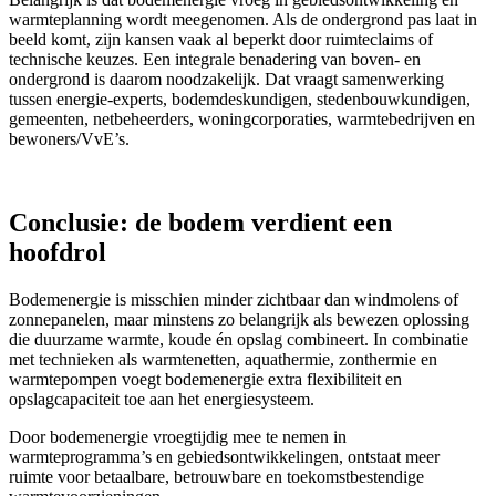
warmteplanning wordt meegenomen. Als de ondergrond pas laat in
beeld komt, zijn kansen vaak al beperkt door ruimteclaims of
technische keuzes. Een integrale benadering van boven- en
ondergrond is daarom noodzakelijk. Dat vraagt samenwerking
tussen energie-experts, bodemdeskundigen, stedenbouwkundigen,
gemeenten, netbeheerders, woningcorporaties, warmtebedrijven en
bewoners/VvE’s.
Conclusie: de bodem verdient een
hoofdrol
Bodemenergie is misschien minder zichtbaar dan windmolens of
zonnepanelen, maar minstens zo belangrijk als bewezen oplossing
die duurzame warmte, koude én opslag combineert. In combinatie
met technieken als warmtenetten, aquathermie, zonthermie en
warmtepompen voegt bodemenergie extra flexibiliteit en
opslagcapaciteit toe aan het energiesysteem.
Door bodemenergie vroegtijdig mee te nemen in
warmteprogramma’s en gebiedsontwikkelingen, ontstaat meer
ruimte voor betaalbare, betrouwbare en toekomstbestendige