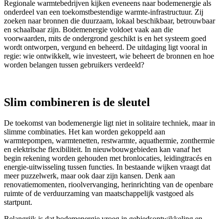
Regionale warmtebedrijven kijken eveneens naar bodemenergie als
onderdeel van een toekomstbestendige warmte-infrastructuur. Zij
zoeken naar bronnen die duurzaam, lokaal beschikbaar, betrouwbaar
en schaalbaar zijn. Bodemenergie voldoet vaak aan die
voorwaarden, mits de ondergrond geschikt is en het systeem goed
wordt ontworpen, vergund en beheerd. De uitdaging ligt vooral in
regie: wie ontwikkelt, wie investeert, wie beheert de bronnen en hoe
worden belangen tussen gebruikers verdeeld?
Slim combineren is de sleutel
De toekomst van bodemenergie ligt niet in solitaire techniek, maar in
slimme combinaties. Het kan worden gekoppeld aan
warmtepompen, warmtenetten, restwarmte, aquathermie, zonthermie
en elektrische flexibiliteit. In nieuwbouwgebieden kan vanaf het
begin rekening worden gehouden met bronlocaties, leidingtracés en
energie-uitwisseling tussen functies. In bestaande wijken vraagt dat
meer puzzelwerk, maar ook daar zijn kansen. Denk aan
renovatiemomenten, rioolvervanging, herinrichting van de openbare
ruimte of de verduurzaming van maatschappelijk vastgoed als
startpunt.
Belangrijk is dat bodemenergie vroeg in gebiedsontwikkeling en