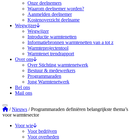
Onze deelnemers
Waarom deelnemer worden?
Aanmelden deelnemer
Kostenoverzicht deelname
Wegwijzer
Wegwijzer
Introductie warmtenetten
Informatiebronnen warmtenetten van a tot z
Warmteprojectentool
Warmtenet trendrapport
Over ons
Over Stichting warmtenetwerk
Bestuur & medewerkers
Programmaraden
Jong Warmtenetwerk
Bel ons
Mail ons
Stichting Warmtenetwerk
/
Nieuws
/
Programmaraden definiëren belangrijkste thema’s
voor warmtesector
Voor wie
Voor bedrijven
Voor overheden