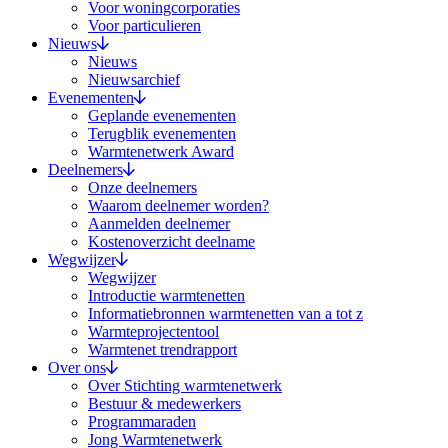
Voor woningcorporaties
Voor particulieren
Nieuws
Nieuws
Nieuwsarchief
Evenementen
Geplande evenementen
Terugblik evenementen
Warmtenetwerk Award
Deelnemers
Onze deelnemers
Waarom deelnemer worden?
Aanmelden deelnemer
Kostenoverzicht deelname
Wegwijzer
Wegwijzer
Introductie warmtenetten
Informatiebronnen warmtenetten van a tot z
Warmteprojectentool
Warmtenet trendrapport
Over ons
Over Stichting warmtenetwerk
Bestuur & medewerkers
Programmaraden
Jong Warmtenetwerk