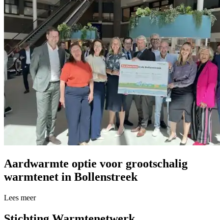
Aardwarmte optie voor grootschalig
warmtenet in Bollenstreek
Lees meer over Aardwarmte optie voor grootschalig warmtenet in Bol
Lees meer
Stichting Warmtenetwerk