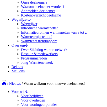
Onze deelnemers
Waarom deelnemer worden?
Aanmelden deelnemer
Kostenoverzicht deelname
Wegwijzer
Wegwijzer
Introductie warmtenetten
Informatiebronnen warmtenetten van a tot z
Warmteprojectentool
Warmtenet trendrapport
Over ons
Over Stichting warmtenetwerk
Bestuur & medewerkers
Programmaraden
Jong Warmtenetwerk
Bel ons
Mail ons
Stichting Warmtenetwerk
/
Nieuws
/
Warm welkom voor nieuwe deelnemers!
Voor wie
Voor bedrijven
Voor overheden
Voor woningcorporaties