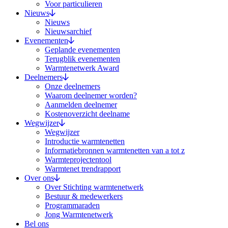
Voor particulieren
Nieuws
Nieuws
Nieuwsarchief
Evenementen
Geplande evenementen
Terugblik evenementen
Warmtenetwerk Award
Deelnemers
Onze deelnemers
Waarom deelnemer worden?
Aanmelden deelnemer
Kostenoverzicht deelname
Wegwijzer
Wegwijzer
Introductie warmtenetten
Informatiebronnen warmtenetten van a tot z
Warmteprojectentool
Warmtenet trendrapport
Over ons
Over Stichting warmtenetwerk
Bestuur & medewerkers
Programmaraden
Jong Warmtenetwerk
Bel ons