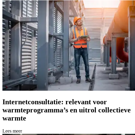
Internetconsultatie: relevant voor
warmteprogramma’s en uitrol collectieve
warmte
Lees meer over Internetconsultatie: relevant voor warmteprogramma’s 
Lees meer