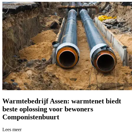
Warmtebedrijf Assen: warmtenet biedt
beste oplossing voor bewoners
Componistenbuurt
Lees meer over Warmtebedrijf Assen: warmtenet biedt beste oplossi
Lees meer