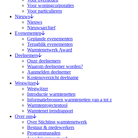
Voor woningcorporaties
Voor particulieren
Nieuws
Nieuws
Nieuwsarchief
Evenementen
Geplande evenementen
Terugblik evenementen
Warmtenetwerk Award
Deelnemers
Onze deelnemers
Waarom deelnemer worden?
Aanmelden deelnemer
Kostenoverzicht deelname
Wegwijzer
Wegwijzer
Introductie warmtenetten
Informatiebronnen warmtenetten van a tot z
Warmteprojectentool
Warmtenet trendrapport
Over ons
Over Stichting warmtenetwerk
Bestuur & medewerkers
Programmaraden