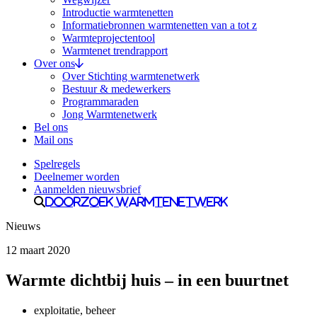
Introductie warmtenetten
Informatiebronnen warmtenetten van a tot z
Warmteprojectentool
Warmtenet trendrapport
Over ons
Over Stichting warmtenetwerk
Bestuur & medewerkers
Programmaraden
Jong Warmtenetwerk
Bel ons
Mail ons
Spelregels
Deelnemer worden
Aanmelden nieuwsbrief
Doorzoek Warmtenetwerk
Nieuws
12 maart 2020
Warmte dichtbij huis – in een buurtnet
exploitatie, beheer