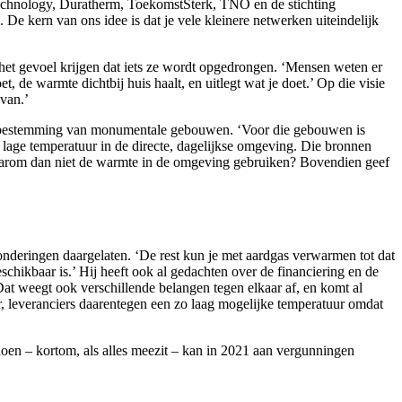
-technology, Duratherm, ToekomstSterk, TNO en de stichting
e kern van ons idee is dat je vele kleinere netwerken uiteindelijk
 het gevoel krijgen dat iets ze wordt opgedrongen. ‘Mensen weten er
 de warmte dichtbij huis haalt, en uitlegt wat je doet.’ Op die visie
 van.’
 herbestemming van monumentale gebouwen. ‘Voor die gebouwen is
lage temperatuur in de directe, dagelijkse omgeving. Die bronnen
. Waarom dan niet de warmte in de omgeving gebruiken? Bovendien geef
deringen daargelaten. ‘De rest kun je met aardgas verwarmen tot dat
chikbaar is.’ Hij heeft ook al gedachten over de financiering en de
at weegt ook verschillende belangen tegen elkaar af, en komt al
, leveranciers daarentegen een zo laag mogelijke temperatuur omdat
oen – kortom, als alles meezit – kan in 2021 aan vergunningen