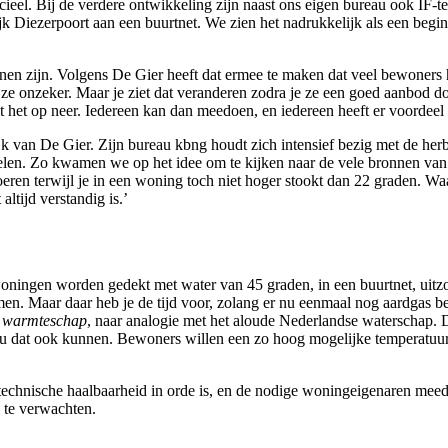
ncieel. Bij de verdere ontwikkeling zijn naast ons eigen bureau ook IF
ezerpoort aan een buurtnet. We zien het nadrukkelijk als een begin. D
nnen zijn. Volgens De Gier heeft dat ermee te maken dat veel bewoners
e onzeker. Maar je ziet dat veranderen zodra je ze een goed aanbod doet,
het op neer. Iedereen kan dan meedoen, en iedereen heeft er voordeel
ktijk van De Gier. Zijn bureau kbng houdt zich intensief bezig met de
gelen. Zo kwamen we op het idee om te kijken naar de vele bronnen van 
ervoeren terwijl je in een woning toch niet hoger stookt dan 22 graden
tijd verstandig is.’
ingen worden gedekt met water van 45 graden, in een buurtnet, uitzon
en. Maar daar heb je de tijd voor, zolang er nu eenmaal nog aardgas bes
n
warmteschap
, naar analogie met het aloude Nederlandse waterschap. D
zou dat ook kunnen. Bewoners willen een zo hoog mogelijke temperatuur
technische haalbaarheid in orde is, en de nodige woningeigenaren meed
5 te verwachten.