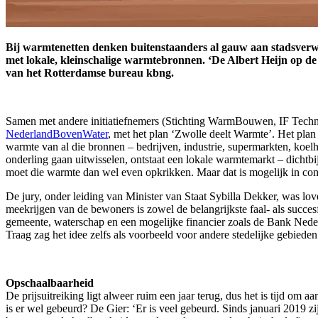
Bij warmtenetten denken buitenstaanders al gauw aan stadsverwa
met lokale, kleinschalige warmtebronnen. ‘De Albert Heijn op d
van het Rotterdamse bureau kbng.
Samen met andere initiatiefnemers (Stichting WarmBouwen, IF Techn
NederlandBovenWater
, met het plan ‘Zwolle deelt Warmte’. Het pla
warmte van al die bronnen – bedrijven, industrie, supermarkten, koe
onderling gaan uitwisselen, ontstaat een lokale warmtemarkt – dichtb
moet die warmte dan wel even opkrikken. Maar dat is mogelijk in co
De jury, onder leiding van Minister van Staat Sybilla Dekker, was lo
meekrijgen van de bewoners is zowel de belangrijkste faal- als succes
gemeente, waterschap en een mogelijke financier zoals de Bank Neder
Traag zag het idee zelfs als voorbeeld voor andere stedelijke gebied
Opschaalbaarheid
De prijsuitreiking ligt alweer ruim een jaar terug, dus het is tijd om 
is er wel gebeurd? De Gier: ‘Er is veel gebeurd. Sinds januari 2019