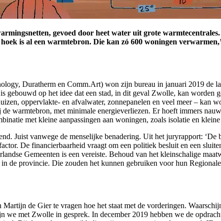
rmingsnetten, gevoed door heet water uit grote warmtecentrales.
e hoek is al een warmtebron. Die kan zó 600 woningen verwarmen,’
ology, Duratherm en Comm.Art) won zijn bureau in januari 2019 de lan
n is gebouwd op het idee dat een stad, in dit geval Zwolle, kan worde
lhuizen, oppervlakte- en afvalwater, zonnepanelen en veel meer – kan w
ij de warmtebron, met minimale energieverliezen. Er hoeft immers nauwe
mbinatie met kleine aanpassingen aan woningen, zoals isolatie en kle
vend. Juist vanwege de menselijke benadering. Uit het juryrapport: ‘De
factor. De financierbaarheid vraagt om een politiek besluit en een sluit
landse Gemeenten is een vereiste. Behoud van het kleinschalige maatw
en in de provincie. Die zouden het kunnen gebruiken voor hun Regionale
aan Martijn de Gier te vragen hoe het staat met de vorderingen. Waarschij
 zijn we met Zwolle in gesprek. In december 2019 hebben we de opdrach