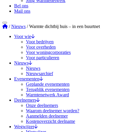
Jong Warmtenetwerk
Bel ons
Mail ons
Stichting Warmtenetwerk
/
Nieuws
/
Warmte dichtbij huis – in een buurtnet
Voor wie
Voor bedrijven
Voor overheden
Voor woningcorporaties
Voor particulieren
Nieuws
Nieuws
Nieuwsarchief
Evenementen
Geplande evenementen
Terugblik evenementen
Warmtenetwerk Award
Deelnemers
Onze deelnemers
Waarom deelnemer worden?
Aanmelden deelnemer
Kostenoverzicht deelname
Wegwijzer
Wegwijzer