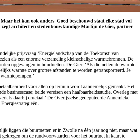
 Maar het kan ook anders. Goed beschouwd staat elke stad vol
 zegt architect en stedenbouwkundige Martijn de Gier, partner
delijke prijsvraag ‘Energielandschap van de Toekomst’ van
n gezien als een enorme verzameling kleinschalige warmtebronnen. De
orden opgevangen in buurtnetten. De Gier: ‘Als die netten de warmte
lijks warmte over grotere afstanden te worden getransporteerd. Je
ine warmtepompen.’
 betaalbaarheid voor allen op termijn wordt aannemelijk gemaakt. Het
ende businesscase; beide vereisen een haalbaarheidsstudie. Overleg met
erk is daarbij cruciaal.’ De Overijsselse gedeputeerde Annemieke
 Energiestrategieën.
nlijk liggen die buurtnetten er in Zwolle na één jaar nog niet, maar wat
t gekregen om de randvoorwaarden voor het buurtnet in kaart te