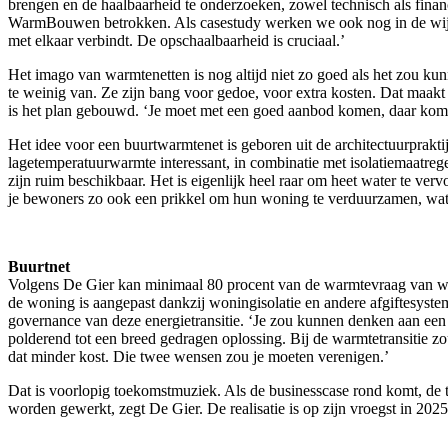
brengen en de haalbaarheid te onderzoeken, zowel technisch als fina
WarmBouwen betrokken. Als casestudy werken we ook nog in de wijk Di
met elkaar verbindt. De opschaalbaarheid is cruciaal.’
Het imago van warmtenetten is nog altijd niet zo goed als het zou ku
te weinig van. Ze zijn bang voor gedoe, voor extra kosten. Dat maakt z
is het plan gebouwd. ‘Je moet met een goed aanbod komen, daar komt 
Het idee voor een buurtwarmtenet is geboren uit de architectuurpra
lagetemperatuurwarmte interessant, in combinatie met isolatiemaatre
zijn ruim beschikbaar. Het is eigenlijk heel raar om heet water te v
je bewoners zo ook een prikkel om hun woning te verduurzamen, wat al
Buurtnet
Volgens De Gier kan minimaal 80 procent van de warmtevraag van won
de woning is aangepast dankzij woningisolatie en andere afgiftesystem
governance van deze energietransitie. ‘Je zou kunnen denken aan ee
polderend tot een breed gedragen oplossing. Bij de warmtetransitie 
dat minder kost. Die twee wensen zou je moeten verenigen.’
Dat is voorlopig toekomstmuziek. Als de businesscase rond komt, de 
worden gewerkt, zegt De Gier. De realisatie is op zijn vroegst in 202