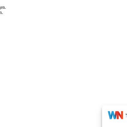
gen.
n.