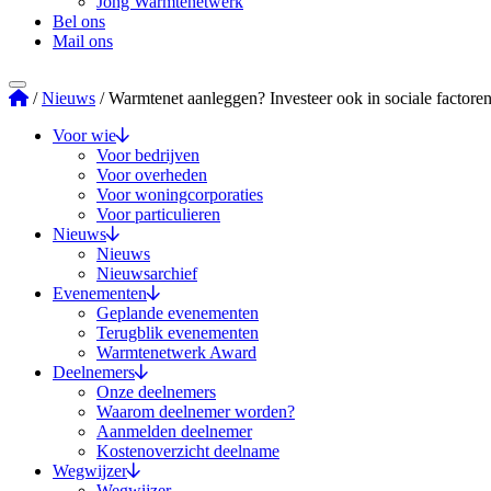
Jong Warmtenetwerk
Bel ons
Mail ons
Stichting Warmtenetwerk
/
Nieuws
/
Warmtenet aanleggen? Investeer ook in sociale factore
Voor wie
Voor bedrijven
Voor overheden
Voor woningcorporaties
Voor particulieren
Nieuws
Nieuws
Nieuwsarchief
Evenementen
Geplande evenementen
Terugblik evenementen
Warmtenetwerk Award
Deelnemers
Onze deelnemers
Waarom deelnemer worden?
Aanmelden deelnemer
Kostenoverzicht deelname
Wegwijzer
Wegwijzer