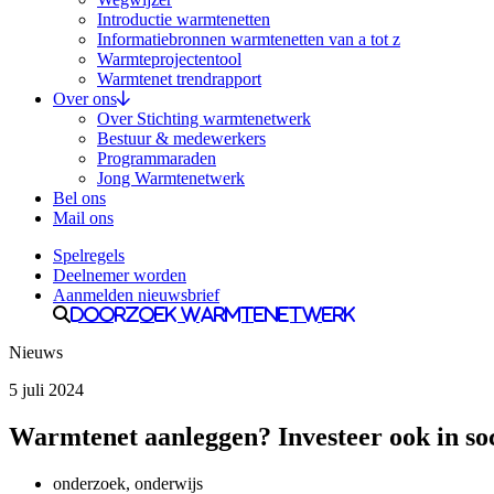
Introductie warmtenetten
Informatiebronnen warmtenetten van a tot z
Warmteprojectentool
Warmtenet trendrapport
Over ons
Over Stichting warmtenetwerk
Bestuur & medewerkers
Programmaraden
Jong Warmtenetwerk
Bel ons
Mail ons
Spelregels
Deelnemer worden
Aanmelden nieuwsbrief
Doorzoek Warmtenetwerk
Nieuws
5 juli 2024
Warmtenet aanleggen? Investeer ook in soc
onderzoek, onderwijs