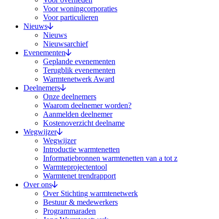
Voor woningcorporaties
Voor particulieren
Nieuws
Nieuws
Nieuwsarchief
Evenementen
Geplande evenementen
Terugblik evenementen
Warmtenetwerk Award
Deelnemers
Onze deelnemers
Waarom deelnemer worden?
Aanmelden deelnemer
Kostenoverzicht deelname
Wegwijzer
Wegwijzer
Introductie warmtenetten
Informatiebronnen warmtenetten van a tot z
Warmteprojectentool
Warmtenet trendrapport
Over ons
Over Stichting warmtenetwerk
Bestuur & medewerkers
Programmaraden