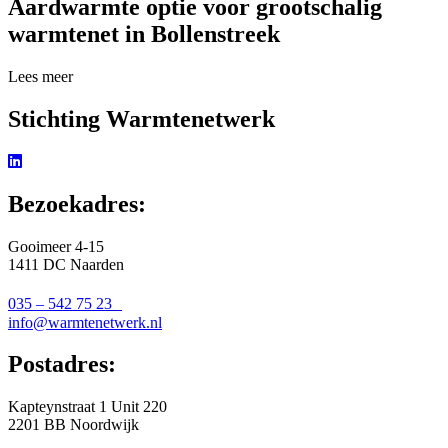
Aardwarmte optie voor grootschalig
warmtenet in Bollenstreek
Lees meer over Aardwarmte optie voor grootschalig warmtenet in Bol
Lees meer
Stichting Warmtenetwerk
Bezoekadres:
Gooimeer 4-15
1411 DC Naarden
035 – 542 75 23
info@warmtenetwerk.nl
Postadres:
Kapteynstraat 1 Unit 220
2201 BB Noordwijk