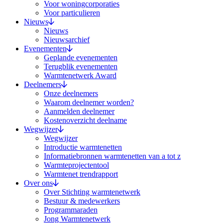
Voor woningcorporaties
Voor particulieren
Nieuws
Nieuws
Nieuwsarchief
Evenementen
Geplande evenementen
Terugblik evenementen
Warmtenetwerk Award
Deelnemers
Onze deelnemers
Waarom deelnemer worden?
Aanmelden deelnemer
Kostenoverzicht deelname
Wegwijzer
Wegwijzer
Introductie warmtenetten
Informatiebronnen warmtenetten van a tot z
Warmteprojectentool
Warmtenet trendrapport
Over ons
Over Stichting warmtenetwerk
Bestuur & medewerkers
Programmaraden
Jong Warmtenetwerk