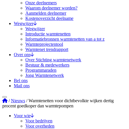
Onze deelnemers
Waarom deelnemer worden?
Aanmelden deelnemer
Kostenoverzicht deelname
Wegwijzer
Wegwijzer
Introductie warmtenetten
Informatiebronnen warmtenetten van a tot z
Warmteprojectentool
Warmtenet trendrapport
Over ons
Over Stichting warmtenetwerk
Bestuur & medewerkers
Programmaraden
Jong Warmtenetwerk
Bel ons
Mail ons
Stichting Warmtenetwerk
/
Nieuws
/
Warmtenetten voor dichtbevolkte wijken dertig
procent goedkoper dan warmtepompen
Voor wie
Voor bedrijven
Voor overheden