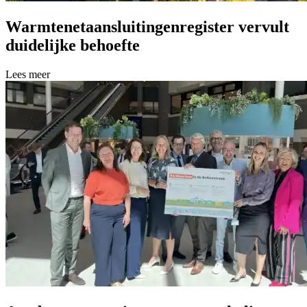
Warmtenetaansluitingenregister vervult
duidelijke behoefte
Lees meer over Warmtenetaansluitingenregister vervult duidelijke beh
Lees meer