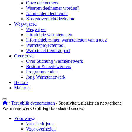
Onze deelnemers
Waarom deelnemer worden?
Aanmelden deelnemer
Kostenoverzicht deelname
Wegwijzer
Wegwijzer
Introductie warmtenetten
Informatiebronnen warmtenetten van a tot z
Warmteprojectentool
Warmtenet trendrapport
Over ons
Over Stichting warmtenetwerk
Bestuur & medewerkers
Programmaraden
Jong Warmtenetwerk
Bel ons
Mail ons
Stichting Warmtenetwerk
/
Terugblik evenementen
/
Sportiviteit, plezier en netwerken:
Warmtenetwerk Golfdag doorslaand succes!
Voor wie
Voor bedrijven
Voor overheden