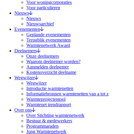
Voor woningcorporaties
Voor particulieren
Nieuws
Nieuws
Nieuwsarchief
Evenementen
Geplande evenementen
Terugblik evenementen
Warmtenetwerk Award
Deelnemers
Onze deelnemers
Waarom deelnemer worden?
Aanmelden deelnemer
Kostenoverzicht deelname
Wegwijzer
Wegwijzer
Introductie warmtenetten
Informatiebronnen warmtenetten van a tot z
Warmteprojectentool
Warmtenet trendrapport
Over ons
Over Stichting warmtenetwerk
Bestuur & medewerkers
Programmaraden
Jong Warmtenetwerk