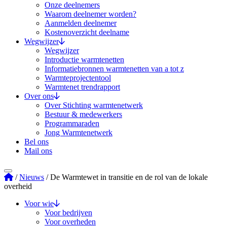
Onze deelnemers
Waarom deelnemer worden?
Aanmelden deelnemer
Kostenoverzicht deelname
Wegwijzer
Wegwijzer
Introductie warmtenetten
Informatiebronnen warmtenetten van a tot z
Warmteprojectentool
Warmtenet trendrapport
Over ons
Over Stichting warmtenetwerk
Bestuur & medewerkers
Programmaraden
Jong Warmtenetwerk
Bel ons
Mail ons
Stichting Warmtenetwerk
/
Nieuws
/
De Warmtewet in transitie en de rol van de lokale
overheid
Voor wie
Voor bedrijven
Voor overheden