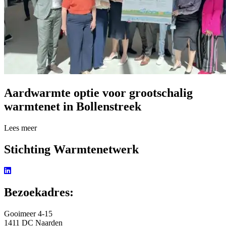
Aardwarmte optie voor grootschalig
warmtenet in Bollenstreek
Lees meer over Aardwarmte optie voor grootschalig warmtenet in Bol
Lees meer
Stichting Warmtenetwerk
Bezoekadres:
Gooimeer 4-15
1411 DC Naarden