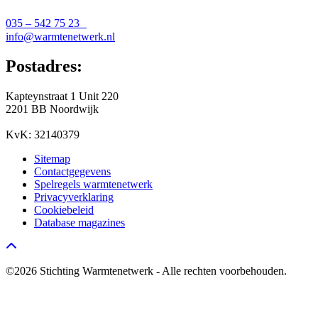
035 – 542 75 23
info@warmtenetwerk.nl
Postadres:
Kapteynstraat 1 Unit 220
2201 BB Noordwijk
KvK: 32140379
Sitemap
Contactgegevens
Spelregels warmtenetwerk
Privacyverklaring
Cookiebeleid
Database magazines
Go to top
©2026 Stichting Warmtenetwerk - Alle rechten voorbehouden.