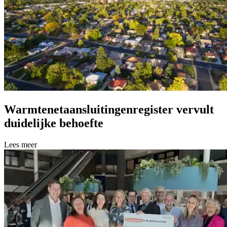
Warmtenetaansluitingenregister vervult
duidelijke behoefte
Lees meer over Warmtenetaansluitingenregister vervult duidelijke beh
Lees meer