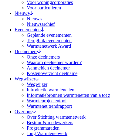
Voor woningcorporaties
Voor particulieren
Nieuws
Nieuws
Nieuwsarchief
Evenementen
Geplande evenementen
Terugblik evenementen
Warmtenetwerk Award
Deelnemers
Onze deelnemers
Waarom deelnemer worden?
Aanmelden deelnemer
Kostenoverzicht deelname
Wegwijzer
Wegwijzer
Introductie warmtenetten
Informatiebronnen warmtenetten van a tot z
Warmteprojectentool
Warmtenet trendrapport
Over ons
Over Stichting warmtenetwerk
Bestuur & medewerkers
Programmaraden
Jong Warmtenetwerk