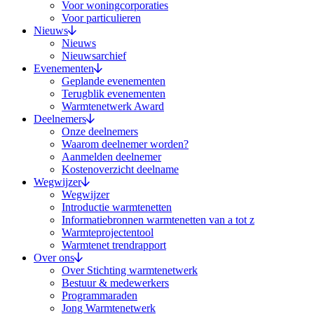
Voor woningcorporaties
Voor particulieren
Nieuws
Nieuws
Nieuwsarchief
Evenementen
Geplande evenementen
Terugblik evenementen
Warmtenetwerk Award
Deelnemers
Onze deelnemers
Waarom deelnemer worden?
Aanmelden deelnemer
Kostenoverzicht deelname
Wegwijzer
Wegwijzer
Introductie warmtenetten
Informatiebronnen warmtenetten van a tot z
Warmteprojectentool
Warmtenet trendrapport
Over ons
Over Stichting warmtenetwerk
Bestuur & medewerkers
Programmaraden
Jong Warmtenetwerk