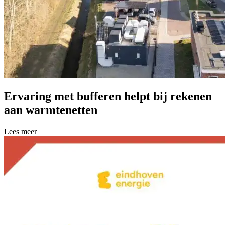
Ervaring met bufferen helpt bij rekenen
aan warmtenetten
Lees meer over Ervaring met bufferen helpt bij rekenen aan warmtene
Lees meer