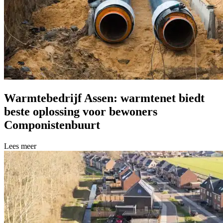
Warmtebedrijf Assen: warmtenet biedt
beste oplossing voor bewoners
Componistenbuurt
Lees meer over Warmtebedrijf Assen: warmtenet biedt beste oplossi
Lees meer