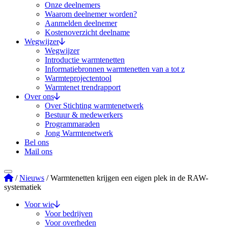
Onze deelnemers
Waarom deelnemer worden?
Aanmelden deelnemer
Kostenoverzicht deelname
Wegwijzer
Wegwijzer
Introductie warmtenetten
Informatiebronnen warmtenetten van a tot z
Warmteprojectentool
Warmtenet trendrapport
Over ons
Over Stichting warmtenetwerk
Bestuur & medewerkers
Programmaraden
Jong Warmtenetwerk
Bel ons
Mail ons
Stichting Warmtenetwerk
/
Nieuws
/
Warmtenetten krijgen een eigen plek in de RAW-
systematiek
Voor wie
Voor bedrijven
Voor overheden