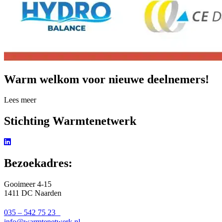
Warm welkom voor nieuwe deelnemers!
Lees meer over Warm welkom voor nieuwe deelnemers!
Lees meer
Stichting Warmtenetwerk
Bezoekadres:
Gooimeer 4-15
1411 DC Naarden
035 – 542 75 23
info@warmtenetwerk.nl